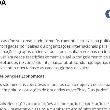
DA
cas têm se consolidado como ferramentas cruciais na políti
regadas por países ou organizações internacionais para i
nações, grupos ou indivíduos que desafiam normas ou inte
variam desde restrições comerciais até o congelamento de a
rofundos no comércio internacional, afetando não apenas o
s interconectadas e as cadeias globais de valor.
 de Sanções Econômicas
 são medidas coercitivas impostas com o objetivo de dissua
m políticas ou ações de entidades específicas. Elas podem s
:
ais
: Restrições ou proibições à importação e exportação de
ado. Um exemplo clássico é o embargo econômico imposto 