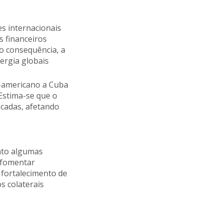
es internacionais
 financeiros
o consequência, a
ergia globais
e-americano a Cuba
Estima-se que o
écadas, afetando
anto algumas
 fomentar
 fortalecimento de
s colaterais