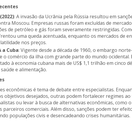
Recentes
 (2022)
: A invasão da Ucrânia pela Rússia resultou em sançõ
ntra Moscou. Empresas russas foram excluídas de mercados
ções de petróleo e gás foram severamente restringidas. Com
frentou uma queda acentuada, enquanto os mercados de en
atilidade nos preços.
A a Cuba
: Vigente desde a década de 1960, o embargo nort
e o comércio da ilha com grande parte do mundo ocidental. 
ado à economia cubana mais de US$ 1,1 trilhão em cinco d
o saúde e alimentação.
es
ções econômicas é tema de debate entre especialistas. Enqu
s objetivos desejados, outras podem fortalecer regimes ao
listas ou levar à busca de alternativas econômicas, como o
 parceiros comerciais. Além disso, sanções podem ter efeito
ando populações civis e desencadeando crises humanitárias.