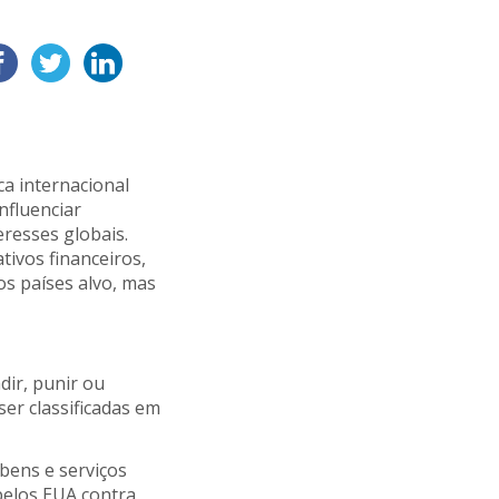
ca internacional
nfluenciar
resses globais.
tivos financeiros,
s países alvo, mas
dir, punir ou
er classificadas em
 bens e serviços
pelos EUA contra