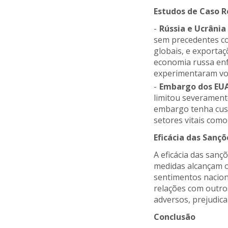
Estudos de Caso 
Rússia e Ucrânia
sem precedentes co
globais, e exporta
economia russa en
experimentaram vol
Embargo dos EU
limitou severament
embargo tenha cust
setores vitais com
Eficácia das Sançõ
A eficácia das san
medidas alcançam o
sentimentos naciona
relações com outros
adversos, prejudic
Conclusão