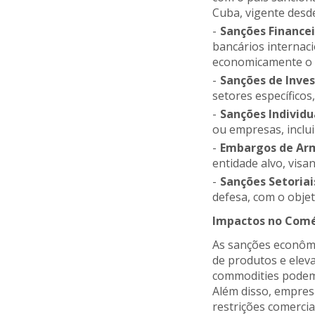
Cuba, vigente desde
Sanções Financei
bancários internaci
economicamente o al
Sanções de Inve
setores específico
Sanções Individu
ou empresas, inclu
Embargos de Ar
entidade alvo, visa
Sanções Setoriai
defesa, com o objet
Impactos no Comér
As sanções econômic
de produtos e elev
commodities podem 
Além disso, empres
restrições comercia