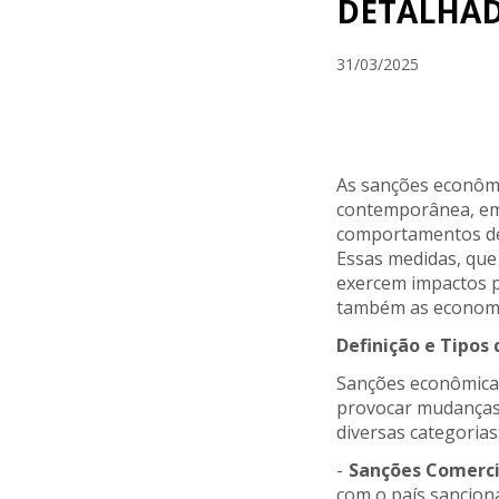
DETALHA
31/03/2025
As sanções econômi
contemporânea, emp
comportamentos de 
Essas medidas, que 
exercem impactos p
também as economia
Definição e Tipos
Sanções econômicas
provocar mudanças e
diversas categorias
Sanções Comerci
com o país sancion