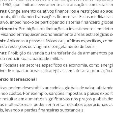
 1962, que limitou severamente as transações comerciais en
ras
: Congelamento de ativos financeiros e restrições ao ac
onais, dificultando transações financeiras. Essas medidas vi
vo, impedindo-o de participar do sistema financeiro global
stimento
: Proibições ou limitações a investimentos em det
s, visando enfraquecer economicamente áreas estratégicas d
ais
: Aplicadas a pessoas físicas ou jurídicas específicas, como
indo restrições de viagem e congelamento de bens.
mas
: Proibição da venda ou transferência de armamentos pa
ndo reduzir sua capacidade militar.
s
: Focadas em setores específicos da economia, como energi
ivo de impactar áreas estratégicas sem afetar a população 
cio Internacional
as podem desestabilizar cadeias globais de valor, afetando
ando custos. Por exemplo, sanções impostas a países expor
resultar em aumentos significativos nos preços globais de
as multinacionais podem enfrentar desafios operacionais a
is, levando a perdas financeiras substanciais.