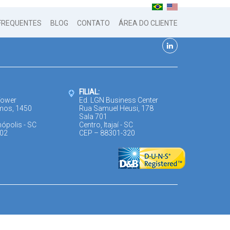
FREQUENTES
BLOG
CONTATO
ÁREA DO CLIENTE
FILIAL:
Tower
Ed. LGN Business Center
mos, 1450
Rua Samuel Heusi, 178
Sala 701
nópolis - SC
Centro, Itajaí - SC
302
CEP – 88301-320