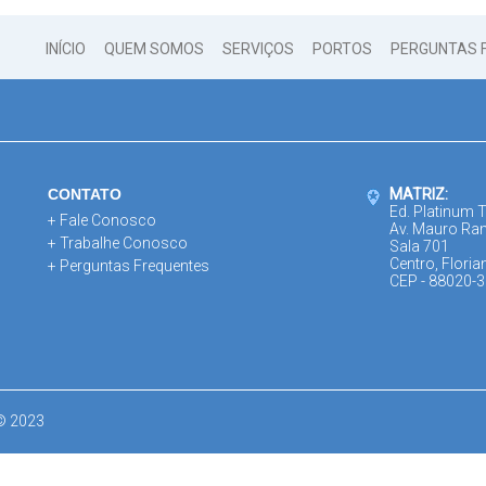
INÍCIO
QUEM SOMOS
SERVIÇOS
PORTOS
PERGUNTAS 
CONTATO
MATRIZ:
Ed. Platinum 
+ Fale Conosco
Av. Mauro Ra
+ Trabalhe Conosco
Sala 701
Centro, Floria
+ Perguntas Frequentes
CEP - 88020-
 © 2023