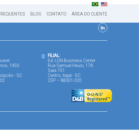
FREQUENTES
BLOG
CONTATO
ÁREA DO CLIENTE
FILIAL:
Tower
Ed. LGN Business Center
mos, 1450
Rua Samuel Heusi, 178
Sala 701
nópolis - SC
Centro, Itajaí - SC
302
CEP – 88301-320