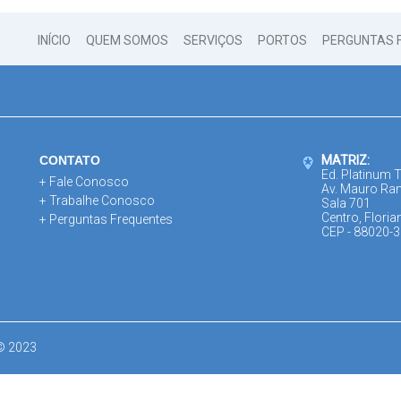
INÍCIO
QUEM SOMOS
SERVIÇOS
PORTOS
PERGUNTAS 
CONTATO
MATRIZ:
Ed. Platinum 
+ Fale Conosco
Av. Mauro Ra
+ Trabalhe Conosco
Sala 701
Centro, Floria
+ Perguntas Frequentes
CEP - 88020-
 © 2023