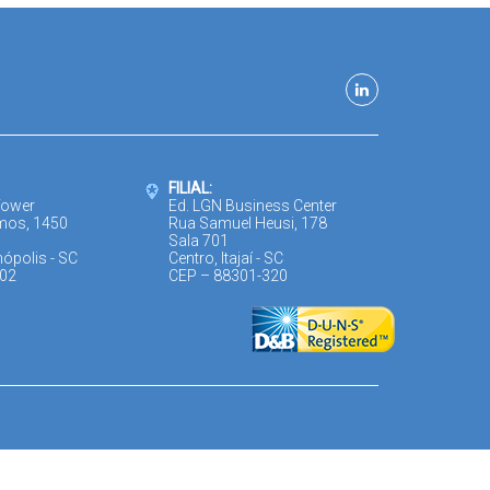
FILIAL:
Tower
Ed. LGN Business Center
mos, 1450
Rua Samuel Heusi, 178
Sala 701
nópolis - SC
Centro, Itajaí - SC
302
CEP – 88301-320