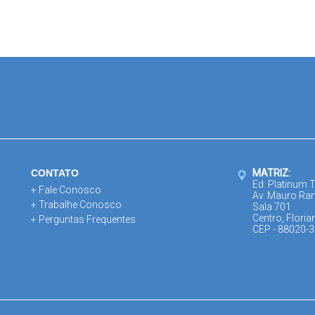
CONTATO
MATRIZ:
Ed. Platinum 
+ Fale Conosco
Av. Mauro Ra
+ Trabalhe Conosco
Sala 701
Centro, Floria
+ Perguntas Frequentes
CEP - 88020-