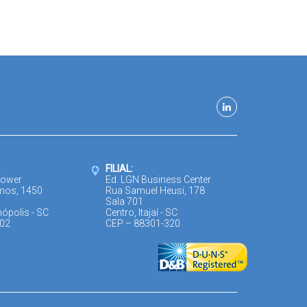
FILIAL:
Tower
Ed. LGN Business Center
mos, 1450
Rua Samuel Heusi, 178
Sala 701
nópolis - SC
Centro, Itajaí - SC
302
CEP – 88301-320