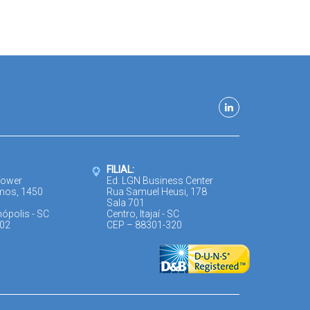
FILIAL:
Tower
Ed. LGN Business Center
mos, 1450
Rua Samuel Heusi, 178
Sala 701
nópolis - SC
Centro, Itajaí - SC
302
CEP – 88301-320