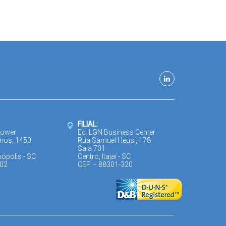
FILIAL:
Tower
Ed. LGN Business Center
mos, 1450
Rua Samuel Heusi, 178
Sala 701
nópolis - SC
Centro, Itajaí - SC
302
CEP – 88301-320