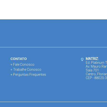
CONTATO
MATRIZ:
Ed. Platinum 
+ Fale Conosco
Av. Mauro Ra
+ Trabalhe Conosco
Sala 701
Centro, Floria
+ Perguntas Frequentes
CEP - 88020-