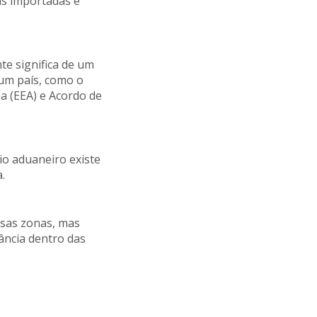
as importadas e
te significa de um
 um país, como o
 (EEA) e Acordo de
io aduaneiro existe
.
ssas zonas, mas
ância dentro das