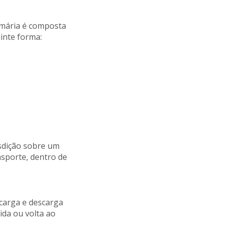
imária é composta
uinte forma:
isdição sobre um
nsporte, dentro de
 carga e descarga
da ou volta ao