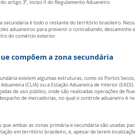
do artigo 3º, inciso II do Regulamento Aduaneiro.
 secundária é todo o restante do território brasileiro. Nes
roles aduaneiros para prevenir o contrabando, descaminho 
tro do comércio exterior.
que compõem a zona secundária
undária existem algumas estruturas, como os Portos Secos,
 Aduaneira (CLIA) ou a Estação Aduaneira de Interior (EADI).
adas de uso público, onde são realizadas operações de fluxo
spacho de mercadorias, no qual o controle aduaneiro é re
s que ambas as zonas primária e secundária são usadas pa
ação em território brasileiro, e, apesar de terem localizaçõ