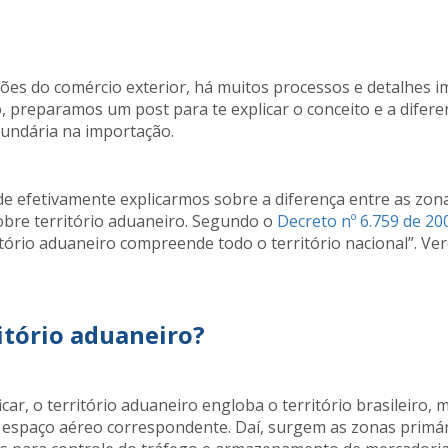
ões do comércio exterior, há muitos processos e detalhes 
, preparamos um post para te explicar o conceito e a difer
cundária na importação.
de efetivamente explicarmos sobre a diferença entre as zona
obre território aduaneiro. Segundo o
Decreto nº 6.759 de 20
itório aduaneiro compreende todo o território nacional”. V
itório aduaneiro?
ar, o território aduaneiro engloba o território brasileiro, ma
e espaço aéreo correspondente. Daí, surgem as zonas primár