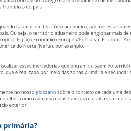
das para controle do tráfego e armazenamento de mercadori
 fronteiras do país.
 quando falamos em território aduaneiro, não necessariamen
 país. Ou seja, o território aduaneiro pode englobar mais de
ropeia, Espaço Econômico Europeu/European Economic Area
América do Norte (Nafta), por exemplo.
iscalizar essas mercadorias que entram ou saem do territór
o, que é realizado por meio das zonas primária e secundária
emente no nosso
glossário
sobre o conceito de cada uma de
detalhes como cada uma delas funciona e qual a sua import
cio exterior.
a primária?