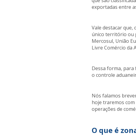
que são classifica
exportadas entre as
Vale destacar que,
único território ou
Mercosul, União Eu
Livre Comércio da 
Dessa forma, para f
o controle aduaneir
Nós falamos brev
hoje traremos com 
operações de comér
O que é zon