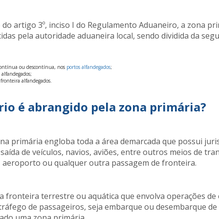
 do artigo 3º, inciso I do Regulamento Aduaneiro, a zona pr
idas pela autoridade aduaneira local, sendo dividida da seg
 contínua ou descontínua, nos
portos alfandegados
;
s alfandegados;
 fronteira alfandegados.
rio é abrangido pela zona primária?
ona primária engloba toda a área demarcada que possui jur
 saída de veículos, navios, aviões, entre outros meios de tra
 aeroporto ou qualquer outra passagem de fronteira.
a fronteira terrestre ou aquática que envolva operações de
tráfego de passageiros, seja embarque ou desembarque de i
rado uma zona primária.