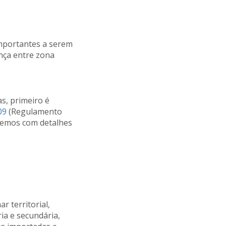
importantes a serem
ença entre zona
s, primeiro é
09
(Regulamento
eremos com detalhes
r territorial,
ia e secundária,