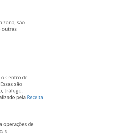
sa zona, são
e outras
 o Centro de
 Essas são
, tráfego,
alizado pela
Receita
ra operações de
es e