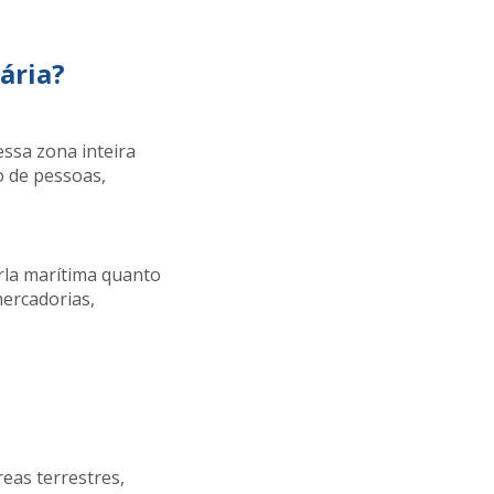
ária?
essa zona inteira
o de pessoas,
rla marítima quanto
mercadorias,
reas terrestres,