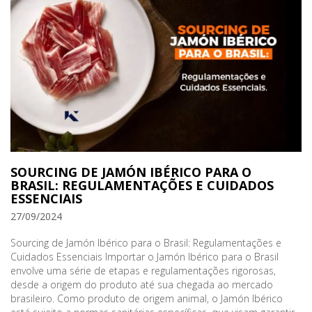
SOURCING DE JAMÓN IBÉRICO PARA O
BRASIL: REGULAMENTAÇÕES E CUIDADOS
ESSENCIAIS
27/09/2024
Sourcing de Jamón Ibérico para o Brasil: Regulamentações e
Cuidados Essenciais Importar o Jamón Ibérico para o Brasil
envolve uma série de etapas e regulamentações rigorosas,
desde a origem do produto até sua chegada ao mercado
brasileiro. Como produto de origem animal, o Jamón Ibérico