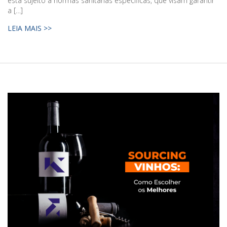
está sujeito a normas sanitárias específicas, que visam garantir
a […]
LEIA MAIS >>