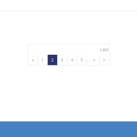
Last
«
1
2
3
4
5
»
»
...